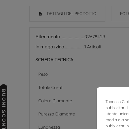
DETTAGLI DEL PRODOTTO
POTR
Riferimento
02678429
In magazzino
1 Articoli
SCHEDA TECNICA
Peso
Totale Carati
BUONI SCONTO
Colore Diamante
Tabacco Gioie
pubblicitari.
Purezza Diamante
utente unica 
media e a sco
pubblicitari 
Lunghezza