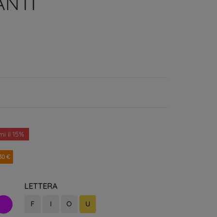
ANTI
i il 15%
30 €
LETTERA
lla
F
I
O
U