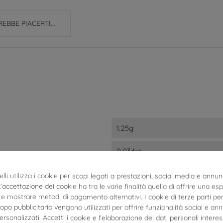
EBBE PIACERTI...
1.25g
0.034ct
E, F
lli utilizza i cookie per scopi legati a prestazioni, social media e annun
 L'accettazione dei cookie ha tra le varie finalità quella di offrire una es
VS1
e mostrare metodi di pagamento alternativi. I cookie di terze parti per
po pubblicitario vengono utilizzati per offrire funzionalità social e an
personalizzati. Accetti i cookie e l'elaborazione dei dati personali interes
0.57cm