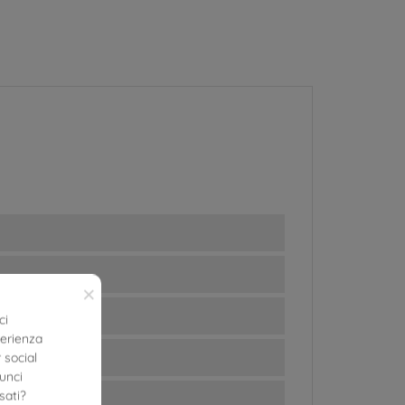
×
ci
perienza
 social
nunci
sati?