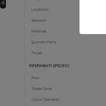
Larghezza
Spessore
Materiale
Quantità Pietre
Target
RIFERIMENTI SPECIFICI
Peso
Totale Carati
Colore Diamante