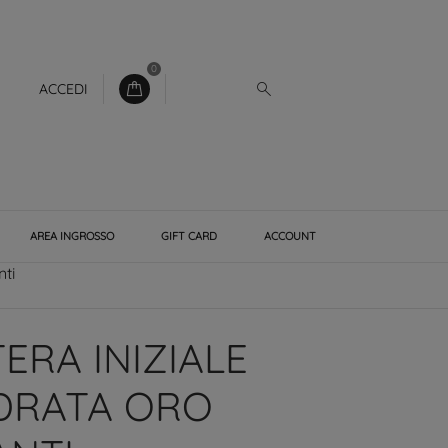
0
ACCEDI
AREA INGROSSO
GIFT CARD
ACCOUNT
ti
ERA INIZIALE
DRATA ORO