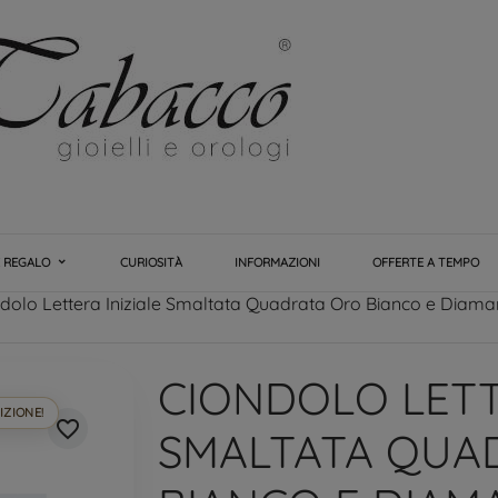
E REGALO
CURIOSITÀ
INFORMAZIONI
OFFERTE A TEMPO
dolo Lettera Iniziale Smaltata Quadrata Oro Bianco e Diaman
CIONDOLO LETT
IZIONE!
favorite_border
SMALTATA QUA