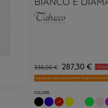
BIANCO E DIAM
287,30 €
338,00 €
Risparm
Il prezzo più basso nei precedenti 30 giorni era di 287,
COLORE
Nero
Blu
Rosso
Giallo
Bianco
Verde
Rosa
Li