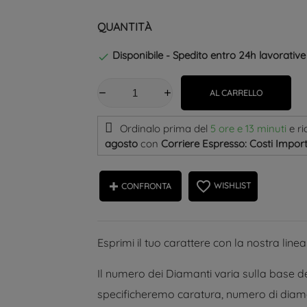
QUANTITÀ
Disponibile - Spedito entro 24h lavorative

AL CARRELLO
Ordinalo prima del
5 ore e 13 minuti
e ri
agosto
con
Corriere Espresso: Costi Import
favorite_border
WISHLIST
CONFRONTA
Esprimi il tuo carattere con la nostra linea 
Il numero dei Diamanti varia sulla base del
specificheremo caratura, numero di diaman