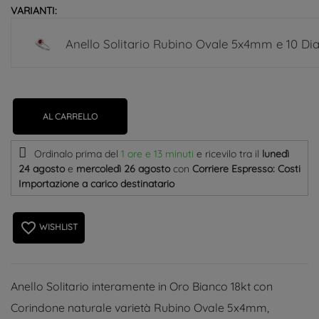
VARIANTI:
Anello Solitario Rubino Ovale 5x4mm e 10 Di
AL CARRELLO
Ordinalo prima del
1 ore e 13 minuti
e ricevilo
tra il
lunedì
24 agosto
e
mercoledì 26 agosto
con
Corriere Espresso: Costi
Importazione a carico destinatario
favorite_border
WISHLIST
Anello Solitario interamente in Oro Bianco 18kt con
Corindone naturale varietà Rubino Ovale 5x4mm,