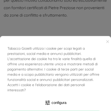
per questo motivo collaboriamo solo ed esclusivamente
con fornitori certificati di Pietre Preziose non provenienti
da zone di conflitto e sfruttamento.
×
DETTAGLI DEL PRODOTTO
Tabacco Gioielli utilizza i cookie per scopi legati a
prestazioni, social media e annunci pubblicitari.
BUONI SCONTO
L'accettazione dei cookie ha tra le varie finalità quella di
Riferimento
03941256
offrire una esperienza utente unica e mostrare metodi di
pagamento alternativi. I cookie di terze parti per social
In magazzino
1 Articoli
media e a scopo pubblicitario vengono utilizzati per offrire
funzionalità social e annunci pubblicitari personalizzati.
SCHEDA TECNICA
Accetti i cookie e l'elaborazione dei dati personali
interessati?
Peso
2.60g
tune
configura
Totale Carati
Diamanti: 0.25ct
Rubino: 0.37ct